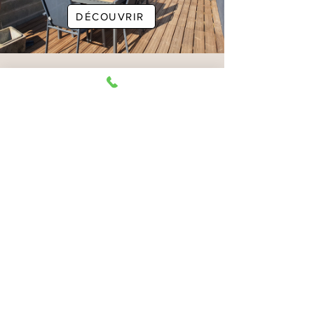
DÉCOUVRIR
POUZAUGES-85700
MAISON A VENDRE 4
PIECES DE 90 M² , TERRAIN
2700 M²
185000
DÉCOUVRIR
NOS ANNONCES IMMOBILIERES