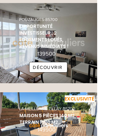
POUZAUGES-85700
OPPORTUNITÉ
INVESTISSEUR : 2
LOGEMENTS LOUÉS,
REVENUS IMMÉDIATS !
139500
DÉCOUVRIR
EXCLUSIVITÉ
LA MEILLERAIE TILLAY-85700
MAISON 5 PIÈCES 140 M2
TERRAIN 1000 M2
149900