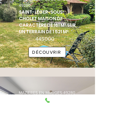
49280
SAINT-LÉGER-SOUS-
CHOLET MAISON DE
CARACTÈRE DE 161 M² SUR
UN TERRAIN DE 1 521 M²
445000
DÉCOUVRIR
MAZIERES EN MAUGES-49280
MAISON DE PLAIN PIED DE
136 M² AVEC 4 CHAMBRES
1250
DÉCOUVRIR