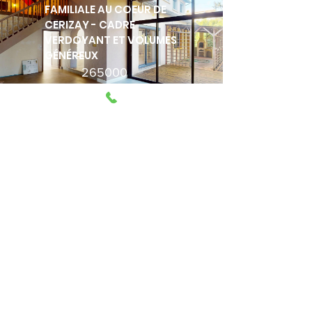
FAMILIALE AU COEUR DE
CERIZAY - CADRE
VERDOYANT ET VOLUMES
GÉNÉREUX
265000
DÉCOUVRIR
NOS ANNONCES IMMOBILIERES
NOS SERVICES
Réaliser une estimation
Home staging
La photographie immobilière
Visite virtuelle