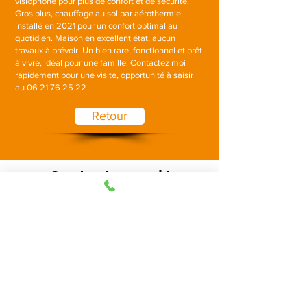
visiophone pour plus de confort et de sécurité.
Gros plus, chauffage au sol par aérothermie
installé en 2021 pour un confort optimal au
quotidien. Maison en excellent état, aucun
travaux à prévoir. Un bien rare, fonctionnel et prêt
à vivre, idéal pour une famille. Contactez moi
rapidement pour une visite, opportunité à saisir
au
06 21 76 25 22
Retour
Contactez-moi !
06 21 76 25 22