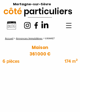
Mortagne-sur-Sèvre
côté
particuliers
Accueil
>
Annonces Immobilières
>
VAN467
Maison
361 000 €
6 pièces
174 m²