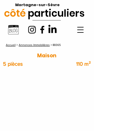
Mortagne-sur-Sèvre
côté
particuliers
Accueil
>
Annonces Immobilières
>
IBI365
Maison
5 pièces
110 m²