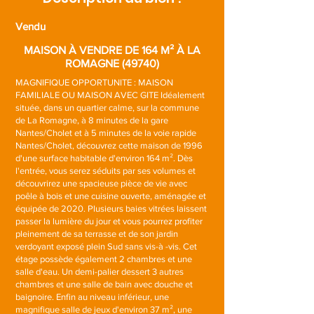
Vendu
MAISON À VENDRE DE 164 M² À LA
ROMAGNE (49740)
MAGNIFIQUE OPPORTUNITE : MAISON
FAMILIALE OU MAISON AVEC GITE Idéalement
située, dans un quartier calme, sur la commune
de La Romagne, à 8 minutes de la gare
Nantes/Cholet et à 5 minutes de la voie rapide
Nantes/Cholet, découvrez cette maison de 1996
d'une surface habitable d'environ 164 m². Dès
l'entrée, vous serez séduits par ses volumes et
découvrirez une spacieuse pièce de vie avec
poêle à bois et une cuisine ouverte, aménagée et
équipée de 2020. Plusieurs baies vitrées laissent
passer la lumière du jour et vous pourrez profiter
pleinement de sa terrasse et de son jardin
verdoyant exposé plein Sud sans vis-à -vis. Cet
étage possède également 2 chambres et une
salle d'eau. Un demi-palier dessert 3 autres
chambres et une salle de bain avec douche et
baignoire. Enfin au niveau inférieur, une
magnifique salle de jeux d'environ 37 m², une