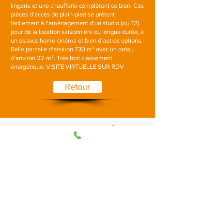
lingerie et une chaufferie complètent ce bien. Ces
pièces d'accès de plain-pied se prêtent
facilement à l'aménagement d'un studio (ou T2)
pour de la location saisonnière ou longue durée, à
un espace home cinéma et bien d'autres options.
Belle parcelle d'environ 730 m² avec un préau
d'environ 22 m². Très bon classement
énergétique. VISITE VIRTUELLE SUR RDV
Retour
Contactez-moi !
Tél :
02 51 57 60 95