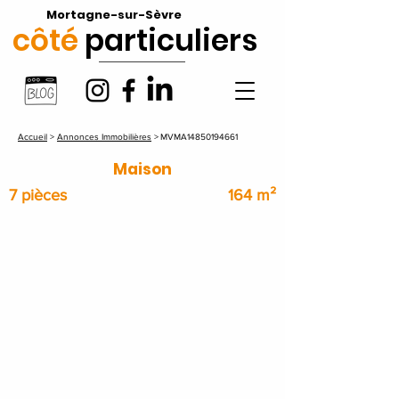
Mortagne-sur-Sèvre
côté
particuliers
Accueil
>
Annonces Immobilières
>
MVMA14850194661
Maison
7 pièces
164 m²