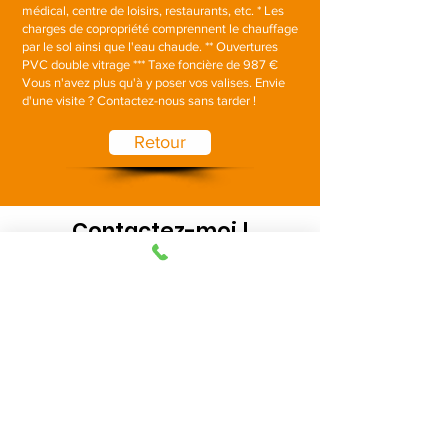
médical, centre de loisirs, restaurants, etc. * Les
charges de copropriété comprennent le chauffage
par le sol ainsi que l'eau chaude. ** Ouvertures
PVC double vitrage *** Taxe foncière de 987 €
Vous n'avez plus qu'à y poser vos valises. Envie
d'une visite ? Contactez-nous sans tarder !
Retour
Contactez-moi !
Tél :
02 51 57 60 95
Agence