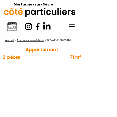
Mortagne-sur-Sèvre
côté
particuliers
Accueil
>
Annonces Immobilières
>
BCVAP16390219461
Appartement
3 pièces
71 m²