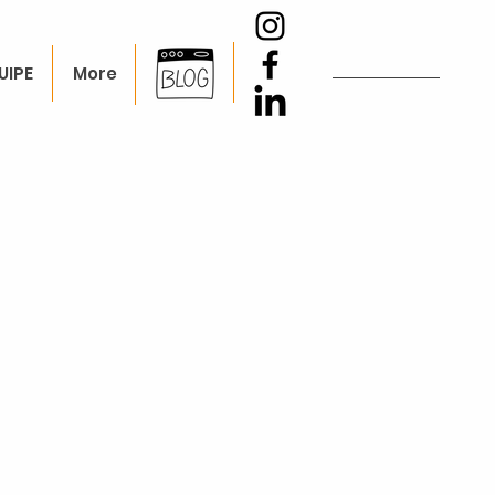
UIPE
More