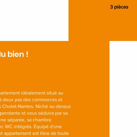
3 pièces
u bien !
appartement idéalement situé au
 à deux pas des commerces et
ss Cholet-Nantes. Niché au-dessus
épendante et vous séduira par sa
sine séparée, sa chambre
vec WC intégrés. Équipé d'une
t appartement est libre de toute