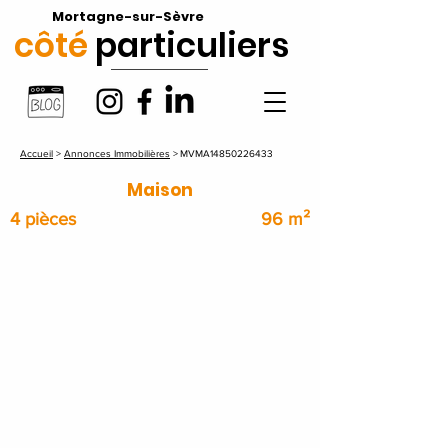
Mortagne-sur-Sèvre
côté
particuliers
Accueil
>
Annonces Immobilières
>
MVMA14850226433
Maison
4 pièces
96 m²