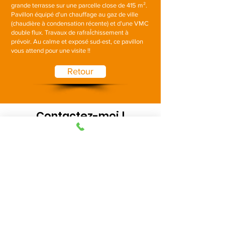
grande terrasse sur une parcelle close de 415 m².
Pavillon équipé d'un chauffage au gaz de ville
(chaudière à condensation récente) et d'une VMC
double flux. Travaux de rafraÎchissement à
prévoir. Au calme et exposé sud-est, ce pavillon
vous attend pour une visite !!
Retour
Contactez-moi !
Tél :
02 51 57 60 95
Agence