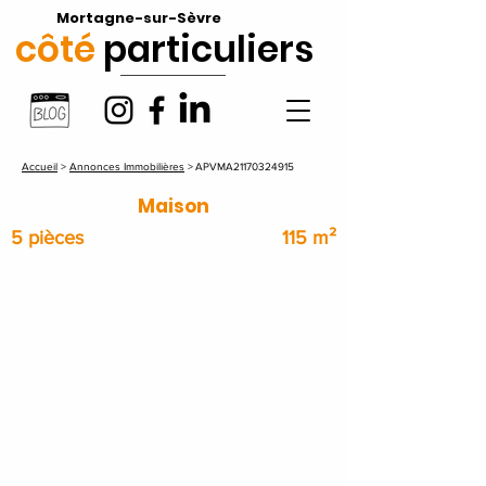
Mortagne-sur-Sèvre
côté
particuliers
Accueil
>
Annonces Immobilières
>
APVMA21170324915
Maison
5 pièces
115 m²